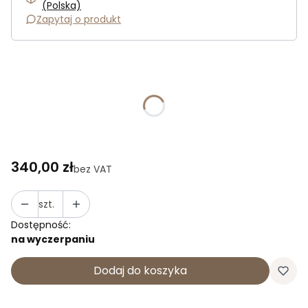
(Polska)
Zapytaj o produkt
Wybierz wariant produktu:
Poszczególne warianty mogą różnić się ceną
*
Rozmiar
Wybierz
Cena
340,00 zł
bez VAT
szt.
Dostępność:
na wyczerpaniu
Dodaj do koszyka