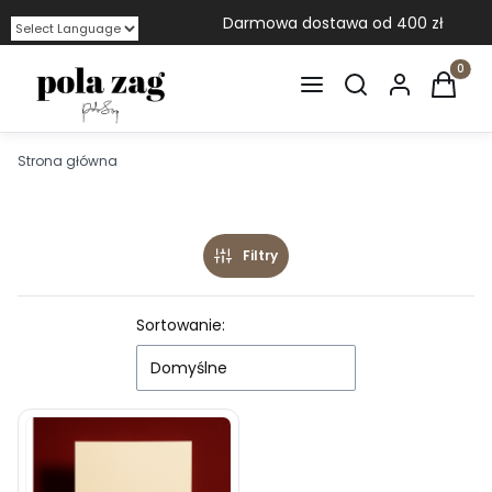
Darmowa dostawa od 400 zł
Powered by
Otwórz wyszukiwa
Produkt
Strona główna
Filtry
Lista produktów
Sortowanie:
Domyślne