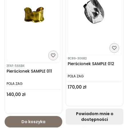
8C89-306B2
Pierścionek SAMPLE 012
3FAF-566B4
Pierścionek SAMPLE 011
POLA ZAG
POLA ZAG
Cena
170,00 zł
Cena
140,00 zł
Powiadom mnie o
dostępności
Do koszyka