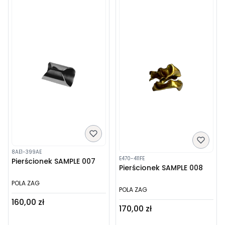
8AE1-399AE
E470-411FE
Pierścionek SAMPLE 007
Pierścionek SAMPLE 008
POLA ZAG
POLA ZAG
Cena
160,00 zł
Cena
170,00 zł