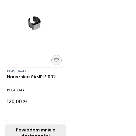
D045-34743
Nausznica SAMPLE 002
POLA ZAG
Cena
120,00 zł
Powiadom mnie o