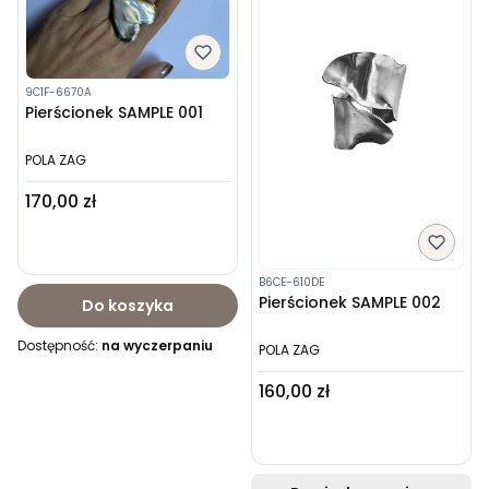
9C1F-6670A
Pierścionek SAMPLE 001
POLA ZAG
Cena
170,00 zł
B6CE-610DE
Pierścionek SAMPLE 002
Do koszyka
Dostępność:
na wyczerpaniu
POLA ZAG
Cena
160,00 zł